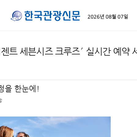
2026년 08월 07일
초 ′리젠트 세븐시즈 크루즈′ 실시간 예약
정을 한눈에!
능